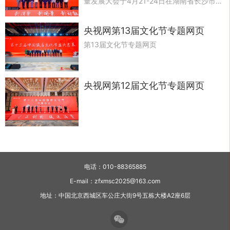
宿业高质量发展的指导意见》、《关于实施
量发展大会于4月21-24日在湖南省长沙市举
绿色消费推进行动的通知》及《服务消费提
办，文化节以“新消费、新场景、新动能”为
质惠民行动2026年工作方案》要求，着力推
主题，全面搭建好首发首秀、成果发布、供
央视网第13届文化节专题网页
进住宿餐饮业大力提振消费，提升供给品
需对接三大交流合作平台。
第13届文化节专题网页
质，创新收益模式，培育增长动能，全面助
力粤港澳大湾区产业融合发展，中国饭店协
会定于4月在广东省珠海市举办“第十五届饭
店文化节暨2026粤澳饭店业合作发展大
央视网第12届文化节专题网页
会”。
电话：010-88365885
E-mail：zfxmsc2025@163.com
地址：中国北京西城区车公庄大街9号五栋大楼A2座6层