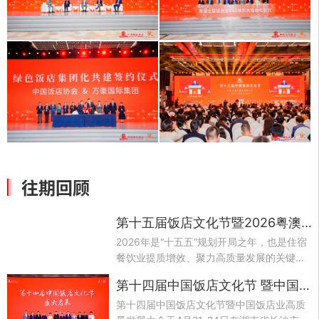
往期回顾
第十五届饭店文化节暨2026粤澳饭店业合作发展大会
2026年是“十五五”规划开局之年，也是住宿
餐饮业提质增效、聚力高质量发展的关键之
年。为深入贯彻关于推动服务业高品质发展
第十四届中国饭店文化节 暨中国饭店业高质量发展大会
的重要指示精神，全面落实“十五五”规划部
署，认真执行商务部等九部门《关于促进住
第十四届中国饭店文化节暨中国饭店业高质