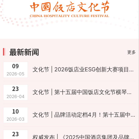
最新新闻
更多
09
文化节 | 2026饭店业ESG创新大赛项目征集正式启动！以赛促试・供需对接・落地见效，共创饭店业ESG新价值
2026-05
23
文化节 | 第十五届中国饭店文化节横琴开幕！共绘住宿餐饮业 “十五五” 高质量发展新蓝图
2026-04
10
文化节 | 品牌活动定档4月！第十五届中国饭店文化节重磅开启
2026-03
23
权威发布 | 《2025中国酒店集团及品牌发展报告》：解析行业新格局，引领品牌创新