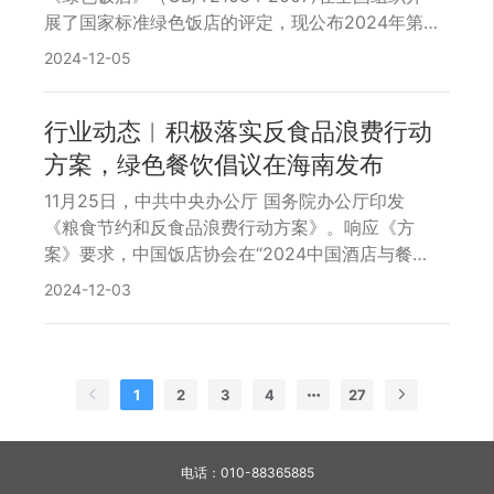
展了国家标准绿色饭店的评定，现公布2024年第
二批国家标准绿色饭店名单。获评资格仅证明以上
2024-12-05
企业在严格按照《绿色饭店》国家标准进行创建
后，现场评审时达到国家标准相应等级要求。全国
绿色饭店工作委员会将通过暗访、抽查和复审等方
行业动态︱积极落实反食品浪费行动
式对企业进行审查和定期督导。
方案，绿色餐饮倡议在海南发布
11月25日，中共中央办公厅 国务院办公厅印发
《粮食节约和反食品浪费行动方案》。响应《方
案》要求，中国饭店协会在“2024中国酒店与餐饮
业品牌发展大会”期间联合50家行业企业发布《绿
2024-12-03
色餐饮-可持续消费行动倡议》，倡议全文如下：
绿色餐饮-可持续消费行动倡议书 为落实党中央国
务院《关于加快经济社会发展全面绿色转型的意
见》、中共中央办公厅 国务院办公厅《粮食节约和
1
2
3
4
27
反食品浪费行动方案》、以及商务部等9部门《关
于促进餐饮业高质量发展的指导意见》，积极宣贯
《绿色餐饮经营与管理》国家标准，共同推动餐饮
电话：010-88365885
行业绿色转型升级，在此共同倡议： 诚信经营，明