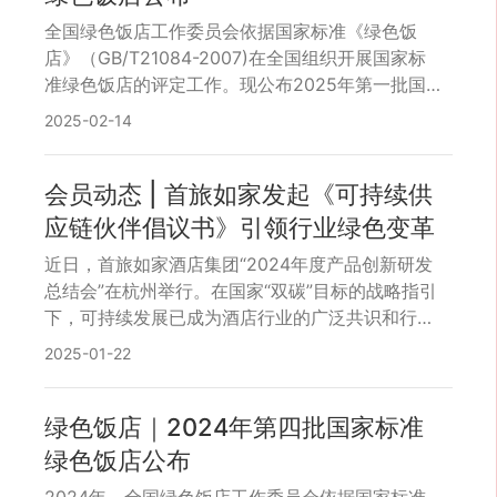
色饭店评审员大会暨第六届中国绿色饭店消费节启
全国绿色饭店工作委员会依据国家标准《绿色饭
动仪式”。
店》（GB/T21084-2007)在全国组织开展国家标
准绿色饭店的评定工作。现公布2025年第一批国
家标准绿色饭店名单。获评资格仅证明以下企业在
2025-02-14
严格按照《绿色饭店》国家标准进行贯标后，现场
评审时达到国家标准相应等级要求。全国绿色饭店
工作委员会将通过暗访、抽查和复审等方式对企业
会员动态 | 首旅如家发起《可持续供
进行审查和定期督导。
应链伙伴倡议书》引领行业绿色变革
近日，首旅如家酒店集团“2024年度产品创新研发
总结会”在杭州举行。在国家“双碳”目标的战略指引
下，可持续发展已成为酒店行业的广泛共识和行动
指南。会上，首旅如家酒店集团向全体供应链伙伴
2025-01-22
发起了《可持续供应链伙伴倡议书》（以下简称
“《倡议书》”）。 图注：活动现场 《倡议书》明确
了首旅如家酒店集团在推动绿色可持续转型方面的
绿色饭店｜2024年第四批国家标准
决心和行动方向，并表明集团致力于通过与供应商
绿色饭店公布
伙伴共筑绿色供应链体系，共同推动行业的绿色转