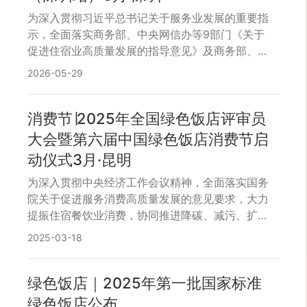
为深入贯彻习近平总书记关于服务业发展的重要指
示，全面落实商务部、中央网信办等9部门《关于
促进住宿业高质量发展的指导意见》及商务部、国
家发展改革委等9部门《关于实施绿色消费推进行
2026-05-29
动的通知》的要求，充分发挥绿色饭店在提升服务
品质、创新消费场景、扩大绿色消费、引领行业全
面绿色转型等方面的积极作用，高质量宣贯《绿色
消费节∣2025年全国绿色饭店评审员
饭店》国家标准，推动行业全面绿色转型的积极作
大会暨第六届中国绿色饭店消费节启
用，由中国饭店协会和全国绿色饭店工作委员会联
动仪式3月·昆明
合主办，深圳市饭店业协会、深圳市绿色饭店发展
促进会承办的“第七届中国绿色饭店消费季（深圳
为深入贯彻中央经济工作会议精神，全面落实国务
站）”定于6月底在深圳市举办。
院关于促进服务消费高质量发展的意见要求，大力
提振住宿餐饮业消费，协同推进降碳、减污、扩
绿、增长，高质量宣贯《绿色饭店》国家标准，充
2025-03-18
分发挥绿色饭店在提升服务品质、创新消费场景、
培育中高端品牌、引领行业全面绿色转型的积极作
用，中国饭店协会和全国绿色饭店工作委员会定于
绿色饭店｜2025年第一批国家标准
2025年3月在云南省昆明市联合举办“2025全国绿
绿色饭店公布