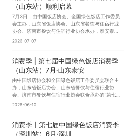
（山东站）顺利启幕
7月3日，由中国饭店协会、全国绿色饭店工作委员
会主办，山东省饭店协会、山东省餐饮与住宿行业
协会、济南市餐饮与住宿行业协会承办，泰安泰山
宝盛大酒店协办的第七届中国绿色饭店消费季（山
2026-07-07
东站）在泰安成功举办。中国饭店协会会长陈新
华，泰安市商务局党组成员、三级调研员曹振兴，
山东省餐饮与住宿行业协会会长张文魁，济南市餐
消费季 | 第七届中国绿色饭店消费季
饮与住宿行业协会会长张磊，以及山东省内各地市
（山东站）7月·山东泰安
行业协会负责人、优秀绿色饭店代表、绿色饭店评
由中国饭店协会和全国绿色饭店工作委员会联合主
审员代表近200人共同参加本次活动。
办，山东省饭店协会、山东省餐饮与住宿行业协
会、济南市餐饮与住宿行业协会联合承办的“第七届
中国绿色饭店消费季（山东站）”定于7月初在泰安
2026-06-10
市举办。
消费季丨第七届中国绿色饭店消费季
（深圳站）6月·深圳