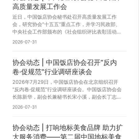
高质量发展工作会
近日，中国饭店协会秘书处召开高质量发展工作
会，研究协会“十五五”重点工作，并学习民政部、
中央社会工作部颁布的《社会组织评比表彰活动管
理办法》、《社会团体分支机构、代表机构管理办
2026-07-31
法》，以及中央社会工作部办公厅印发的《脱钩全
国性行业协会商会相关活动负面清单》。
协会动态 | 中国饭店协会召开“反内
卷·促规范”行业调研座谈会
2026年7月29日，中国饭店协会在北京组织召开
“反内卷·促规范”行业调研座谈会。中国饭店协会会
长陈新华，副会长兼秘书长宋小溪，副会长丁志
刚，副秘书长兼行业发展部主任张翔，以及来自北
2026-07-31
京诺金酒店、北京隐奢逸境酒管公司、中国融通旅
业发展集团、北京世纪华天大酒店、北方朗悦酒
店、小吊梨汤、武圣羊汤的会员企业代表参加会
协会动态 | 打响地标美食品牌 助力扩
议。
大服务消费——第二届中国地标美食