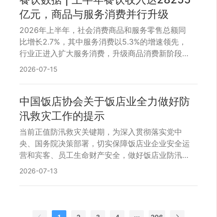
亿元，商品与服务消费并行升级
2026年上半年，社会消费商品和服务零售总额同
比增长2.7%，其中服务消费以5.3%的增速领先，
行业正进入扩大服务消费，升级商品消费新阶段；
餐饮收入达28255亿元，同比增长2.8%。然而，
2026-07-15
二季度以来单月增速逐月放缓，6月餐饮收入同比
增长1.2%，行业内生动力尚待提质。在步入下半年
的关键节点，面对增速放缓与转型深化的双重课
中国饭店协会关于饭店业全力做好防
题，行业主管部门与协会多维发力——从2026年
汛救灾工作的提示
“服务消费季”启动、绿色饭店培育，到品牌出海布
当前正值防汛救灾关键期，为深入贯彻落实党中
局，行动层层铺开；更为关键的是，《扩大消费“十
央、国务院决策部署，切实保障饭店业企业安全运
五五”规划》等多项政策的发布，为住宿餐饮业锚定
营和宾客、员工生命财产安全，做好饭店业防汛救
了品质化、数智化、融合化、绿色化发展的中长期
灾工作，现将有关事项提示如下：
路线图。步入七月，围绕年轻化消费、火锅产业升
2026-07-13
级、