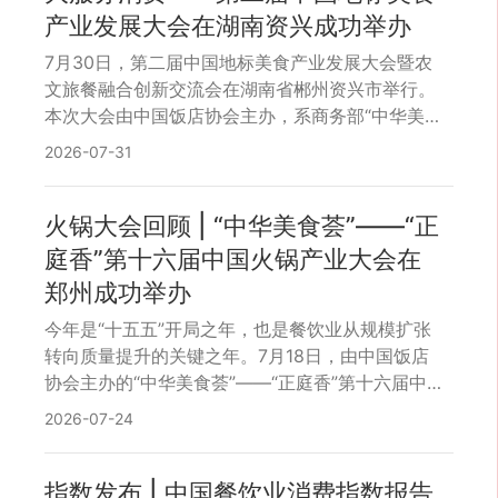
产业发展大会在湖南资兴成功举办
7月30日，第二届中国地标美食产业发展大会暨农
文旅餐融合创新交流会在湖南省郴州资兴市举行。
本次大会由中国饭店协会主办，系商务部“中华美食
文化季”促消费重点活动，也是工业和信息化部办公
2026-07-31
厅、市场监管总局办公厅“吃货季”食品提质扩需工
作的重要内容。大会认真贯彻落实国务院《关于推
进服务业扩能提质的意见》精神，开展服务消费促
火锅大会回顾 | “中华美食荟”——“正
进行动，推动地标美食产业化、标准化、品牌化发
庭香”第十六届中国火锅产业大会在
展，助力乡村振兴与餐饮消费提质扩容。
郑州成功举办
今年是“十五五”开局之年，也是餐饮业从规模扩张
转向质量提升的关键之年。7月18日，由中国饭店
协会主办的“中华美食荟”——“正庭香”第十六届中
国火锅产业大会在郑州顺利召开。本届大会以“质效
2026-07-24
重构·数智赋能·价值回归”为主题，深入贯彻落实党
中央、国务院关于扩大内需、促进服务消费的决策
部署，紧扣消费新趋势——健康新诉求、品质新标
指数发布 | 中国餐饮业消费指数报告