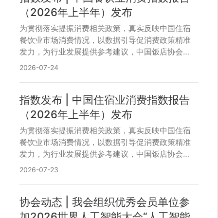
准、情绪新价值、年轻新活力，旨在推动火锅产业
（2026年上半年）发布
迈入数智深度赋能、绿色全面落地、融合多元创
为贯彻落实提振消费相关政策，真实反映中国住宿
新、产业链升级、市场下沉拓展及国际化加速布局
餐饮业市场消费情况，以数据引导促消费政策精准
的新阶段。
发力，为行业发展提供参考建议，中国饭店协会每
月公开发布“中国饭店业消费指数体系”，包含“中国
2026-07-24
住宿业消费指数（China Hotel Industry
Consumption Index, HCI）”与“中国餐饮业消费指
数(China Catering Industry Consumption Index,
指数发布 | 中国住宿业消费指数报告
CCI)”，欢迎关注。 本篇发布的是“中国餐饮业消费
（2026年上半年）发布
指数”。
为贯彻落实提振消费相关政策，真实反映中国住宿
餐饮业市场消费情况，以数据引导促消费政策精准
发力，为行业发展提供参考建议，中国饭店协会每
月公开发布“中国饭店业消费指数体系”，包含“中国
2026-07-23
住宿业消费指数（China Hotel Industry
Consumption Index, HCI）”与“中国餐饮业消费指
数(China Catering Industry Consumption Index,
协会动态 | 我会组织优秀会员单位参
CCI)”，欢迎关注。 本篇发布的是“中国住宿业消费
加2026世界人工智能大会“人工智能