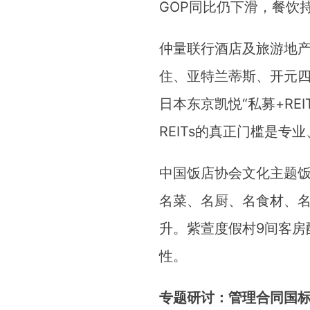
GOP同比仍下滑，餐饮
仲量联行酒店及旅游地产
住、亚特兰蒂斯、开元
日本东京凯悦“私募+RE
REITs的真正门槛是专
中国饭店协会文化主题饭
名菜、名厨、名食材、名
升。紫萱度假村9间客房
性。
专题研讨：管理合同国